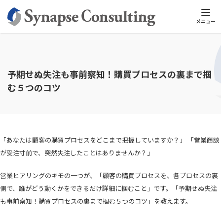
シナプスTOP
シナプスビジネスナレッジ
営業スキル
予期せぬ
メニュー
予期せぬ失注も事前察知！購買プロセスの裏まで掴
む５つのコツ
「あなたは顧客の購買プロセスをどこまで把握していますか？」 「営業商談
が受注寸前で、突然失注したことはありませんか？」
営業ヒアリングのキモの一つが、「顧客の購買プロセスを、各プロセスの裏
側で、誰がどう動くかをできるだけ詳細に掴むこと」です。「予期せぬ失注
も事前察知！購買プロセスの裏まで掴む５つのコツ」を教えます。