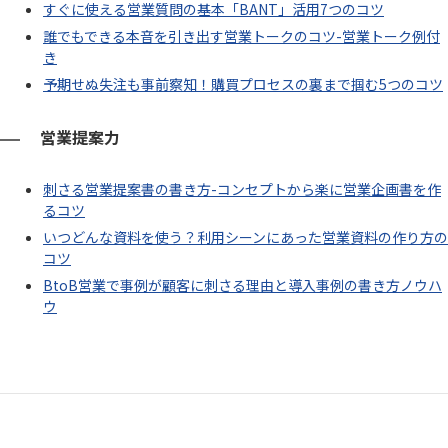
すぐに使える営業質問の基本「BANT」活用7つのコツ
誰でもできる本音を引き出す営業トークのコツ-営業トーク例付
き
予期せぬ失注も事前察知！購買プロセスの裏まで掴む5つのコツ
営業提案力
刺さる営業提案書の書き方-コンセプトから楽に営業企画書を作
るコツ
いつどんな資料を使う？利用シーンにあった営業資料の作り方の
コツ
BtoB営業で事例が顧客に刺さる理由と導入事例の書き方ノウハ
ウ