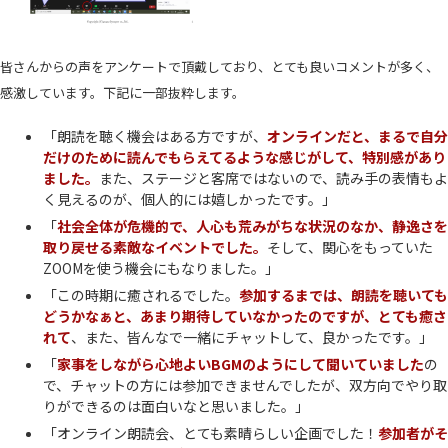
皆さんからの声をアンケートで頂戴しており、とても良いコメントが多く、
感激しています。下記に一部抜粋します。
「朗読を聴く機会はある方ですが、
オンラインだと、まるで自分
だけのために読んでもらえてるような感じがして、特別感があり
ました。
また、ステージと客席ではないので、読み手の表情もよ
く見えるのが、個人的には嬉しかったです。」
「
社会全体が危機的で、人心も荒みがちな状況のなか、静逸さを
取り戻せる素敵なイベントでした。
そして、関心をもっていた
ZOOMを使う機会にもなりました。」
「この時期に癒されるでした。
参加するまでは、朗読を聴いても
どうかなぁと、あまり期待していなかったのですが、とても癒さ
れて
、また、皆んなで一緒にチャットして、良かったです。」
「
家事をしながら心地よいBGMのようにして聞いていました
の
で、チャットの方には参加できませんでしたが、双方向でやり取
りができるのは面白いなと思いました。」
「オンライン朗読会、とても素晴らしい企画でした！
参加者がそ