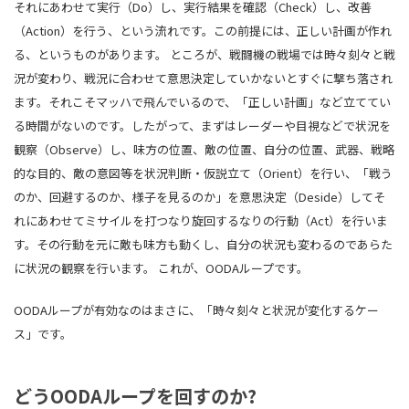
それにあわせて実行（Do）し、実行結果を確認（Check）し、改善
（Action）を行う、という流れです。この前提には、正しい計画が作れ
る、というものがあります。 ところが、戦闘機の戦場では時々刻々と戦
況が変わり、戦況に合わせて意思決定していかないとすぐに撃ち落され
ます。それこそマッハで飛んでいるので、「正しい計画」など立ててい
る時間がないのです。したがって、まずはレーダーや目視などで状況を
観察（Observe）し、味方の位置、敵の位置、自分の位置、武器、戦略
的な目的、敵の意図等を状況判断・仮説立て（Orient）を行い、「戦う
のか、回避するのか、様子を見るのか」を意思決定（Deside）してそ
れにあわせてミサイルを打つなり旋回するなりの行動（Act）を行いま
す。その行動を元に敵も味方も動くし、自分の状況も変わるのであらた
に状況の観察を行います。 これが、OODAループです。
OODAループが有効なのはまさに、「時々刻々と状況が変化するケー
ス」です。
どうOODAループを回すのか?