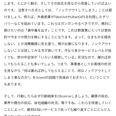
します。とにかく動き、そしてその反応を見ながら改善していけばよい
のです。 注意すべき点としては、「ノックアウトしてしまう」ことは避
けましょう。例えば、外食産業がTakeOutやUberEATSを利用したデリ
バリーなどを始めています。これらはガンガンやるべきですが、絶対に
避けたいのは「食中毒を出す」ことです。これは飲食業にとっては致命
的で今までの努力を無にすることになります。よって、なまものを提供
しない、とか消費期限に気を遣う、等が必要になります。ノックアウト
しないことは試してみる方が良いです。今なら多少サービスレベルが低
くても、世の中全体が「いろいろ模索している」状況なので、謝れば許
してもらえることも多いでしょう。つまり、事業者としてお客様の状況
を見ながら「何は謝れば許してもらえることで、何はノックアウトして
しまう事なのか?」をOrientの段階で見極めておきたい、ということで
もあります。
そして、行動したら必ず行動結果をObserveしましょう。顧客の反応、
業界や競合の反応、自社組織の状況、等ですね。これらを改善していく
ことによって、最初は拙いサービスであっても繰り返すごとにどんどん