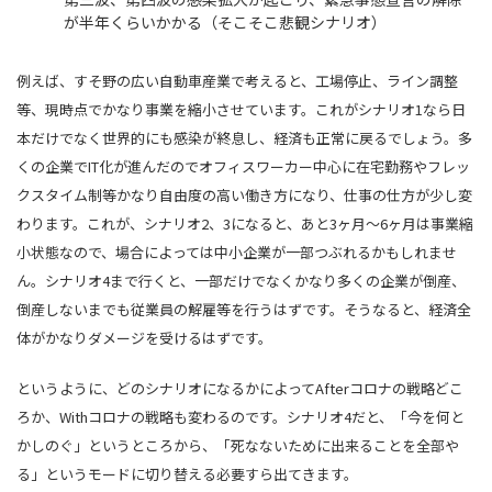
が半年くらいかかる（そこそこ悲観シナリオ）
例えば、すそ野の広い自動車産業で考えると、工場停止、ライン調整
等、現時点でかなり事業を縮小させています。これがシナリオ1なら日
本だけでなく世界的にも感染が終息し、経済も正常に戻るでしょう。多
くの企業でIT化が進んだのでオフィスワーカー中心に在宅勤務やフレッ
クスタイム制等かなり自由度の高い働き方になり、仕事の仕方が少し変
わります。これが、シナリオ2、3になると、あと3ヶ月～6ヶ月は事業縮
小状態なので、場合によっては中小企業が一部つぶれるかもしれませ
ん。シナリオ4まで行くと、一部だけでなくかなり多くの企業が倒産、
倒産しないまでも従業員の解雇等を行うはずです。そうなると、経済全
体がかなりダメージを受けるはずです。
というように、どのシナリオになるかによってAfterコロナの戦略どこ
ろか、Withコロナの戦略も変わるのです。シナリオ4だと、「今を何と
かしのぐ」というところから、「死なないために出来ることを全部や
る」というモードに切り替える必要すら出てきます。