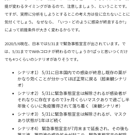
提が変わるタイミングがあるので、注意しましょう、ということです。
ですが、実際に分析をしようとするとこの考え方は役に立たないことに
気付くでしょう。 なぜなら、「いつ・どのように感染が終息するか?」
によって前提条件が大きく変わるからです。
2020/5/6現在、日本では5/31まで緊急事態宣言が出されています。で
は、5/31まででWithコロナが終わるのでしょうか?ぱっと思いつくだけ
でも4つくらいのシナリオがありそうです。
シナリオ1） 5/31に日本国内での感染が終息し既存の薬が
かなり効くことが分かってほぼ正常に戻る（超楽観シナリ
オ）
シナリオ2） 5/31に緊急事態宣言は解除されるが感染者が
それなりに存在するので3ヶ月くらいマスクありで過ごし半
年後くらいに免疫獲得されて落ち着く（楽観シナリオ）
シナリオ3） 5/31に緊急事態宣言は解除されるが、マスク
あり状態が1年ほど続く
シナリオ4） 緊急事態宣言が7月末まで延長され、その後も
第三波、第四波の感染拡大が起こり、緊急事態宣言の解除