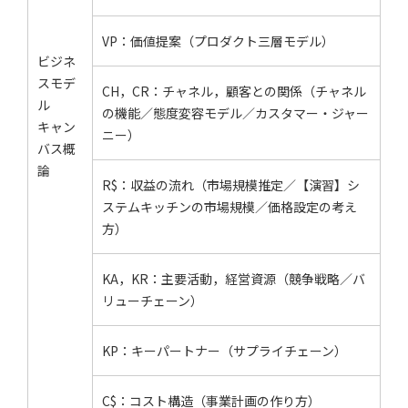
VP：価値提案（プロダクト三層モデル）
ビジネ
スモデ
CH，CR：チャネル，顧客との関係（チャネル
ル
の機能／態度変容モデル／カスタマー・ジャー
キャン
ニー）
バス概
論
R$：収益の流れ（市場規模推定／【演習】シ
ステムキッチンの市場規模／価格設定の考え
方）
KA，KR：主要活動，経営資源（競争戦略／バ
リューチェーン）
KP：キーパートナー（サプライチェーン）
C$：コスト構造（事業計画の作り方）