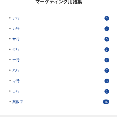
マーケティング用語集
ア行
3
カ行
7
サ行
5
タ行
3
ナ行
2
ハ行
7
マ行
3
ラ行
1
英数字
16