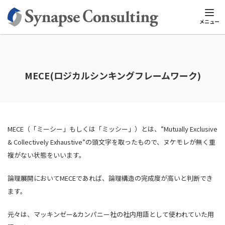
シナプスTOP
マーケティング用語集
英数字
MECE(ロジカルシ
メニュー
MECE(ロジカルシンキングフレームワーク)
MECE（「ミーシー」もしくは「ミッシー」）とは、”Mutually Exclusive
& Collectively Exhaustive”の頭文字を取ったもので、ヌケモレが無く重
複がない状態をいいます。
論理展開においてMECEであれば、論理構造の完成度が高いと判断でき
ます。
元々は、マッキンゼー&カンパニー社の社内用語として使われていた用