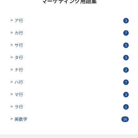
マーケティング用語集
ア行
3
カ行
7
サ行
5
タ行
3
ナ行
2
ハ行
7
マ行
3
ラ行
1
英数字
16