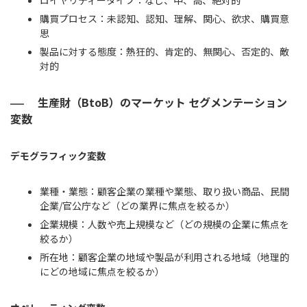
ロイヤリティータイプ：なし、中、高、絶対的
購買プロセス：未認知、認知、理解、関心、欲求、購買意
思
製品に対する態度：熱狂的、肯定的、無関心、否定的、敵
対的
生産財（BtoB）のマーケット セグメンテーション
変数
デモグラフィック変数
業種・業態：顧客企業の業種や業態、取り扱い商品、民間
企業/官公庁など（どの業界に焦点を絞るか）
企業規模：人数や売上規模など（どの規模の企業に焦点を
絞るか）
所在地：顧客企業の地域や製品が利用される地域（地理的
にどの地域に焦点を絞るか）