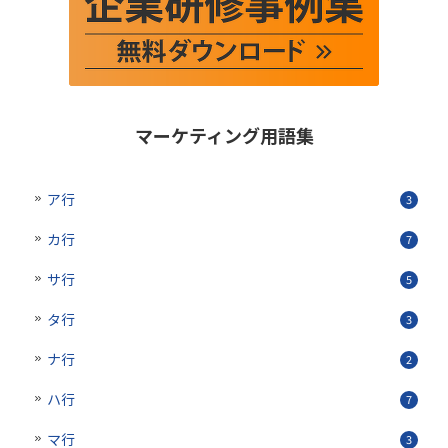
マーケティング用語集
ア行
3
カ行
7
サ行
5
タ行
3
ナ行
2
ハ行
7
マ行
3