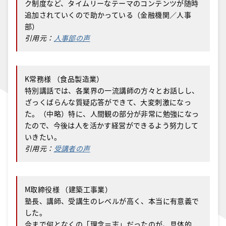
ク制度など、タイムリーなテーマのコンテンツが随時
追加されていくので助かっている（金融機関／人事
部）
引用元：
人事部の声
K常務様 （食品製造業）
特別講話では、各業界の一流講師の方々とお話しし、
ざっくばらんな質疑応答ができて、大変刺激になっ
た。（中略）特に、人間観の部分が非常に勉強になっ
たので、今後は人を活かす経営ができるよう努力して
いきたい。
引用元：
受講者の声
M取締役様 （建築工事業）
塾長、講師、受講生のレベルが高く、本当に有意義で
した。
今まで何となくの「理念＝志」だったのが、具体的