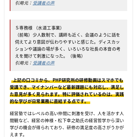
引用元：
受講者の声
Ｓ専務様 （水道工事業）
（前略）少人数制で、講師も近く、会議のように話を
伺えてより意図が伝わりやすいと感じた。ディスカッ
ションや議論の場が多く、いろいろな社長の本音の考
えを聞けて刺激になった。（後略）
引用元：
受講者の声
上記の口コミから、PHP研究所の研修動画はスマホでも
受講でき、マイナンバーなど最新課題にも対応し、満足し
た意見が多く見られます。特に評価されているのは、実践
的な学びが日常業務に直結する点です。
経営塾ではレベルの高い仲間に刺激を受け、人を活かす人
間観など、経営の神様・松下幸之助氏の経営哲学から深い
学びの機会が得られており、研修の満足度の高さがうかが
えます。