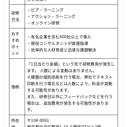
・ピア・ラーニング
研修
・アクション・ラーニング
方法
・オンライン研修
おす
・有名企業を含む400社以上で導入
すめ
・現役コンサルタントが直接指導
ポイ
・効率的な人材育成と迅速な課題解決
ント
「1日当たり金額」という形で研修費用が発生し
ます。 人数による変動はありません。
※課題の個別添削を行う場合、弊社でテキスト
印刷を行う場合などは人数により、料金が変動
価格
する可能性があります。
また、研修日以外にフィードバックなどを行う
場合は、追加費用が発生する可能性がありま
す。
所在
〒104-0061
地
東京都中央区銀座1-10-3 銀座DTビル2階