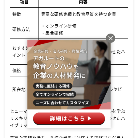
項目
内容
特徴
豊富な研修実績と教育品質を持つ企業
・オンライン研修
研修方法
・集合研修
・リスキリング研修の提供
おすすめポ
・オンラインと集合研修を組み合わせたハ
イント
イブリッド型研修
価格
研修により異なります。
〒160-0023
所在地
東京都新宿区西新宿7-8-10 オークラヤビ
ル5F
ヒューマンアカデミーの法人研修は、最新のスキルを学ぶ
リスキリング研修や、オンラインと対面を組み合わせたハ
イブリッド型研修が特徴です。
豊富な実績を持ち、多様な業界に対応する研修プログラム