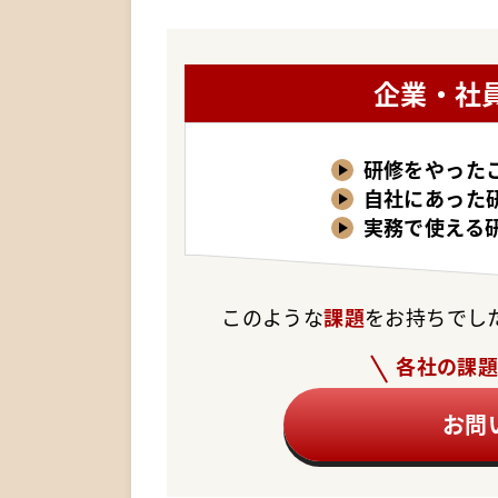
企業・社
研修をやった
自社にあった
実務で使える
このような
課題
をお持ちでし
各社の課
お問