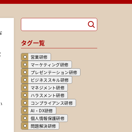
検
検
索
索
な
タグ一覧
パ
営業研修
マーケティング研修
プレゼンテーション研修
ビジネススキル研修
マネジメント研修
ハラスメント研修
コンプライアンス研修
い
AI・DX研修
個人情報保護研修
問題解決研修